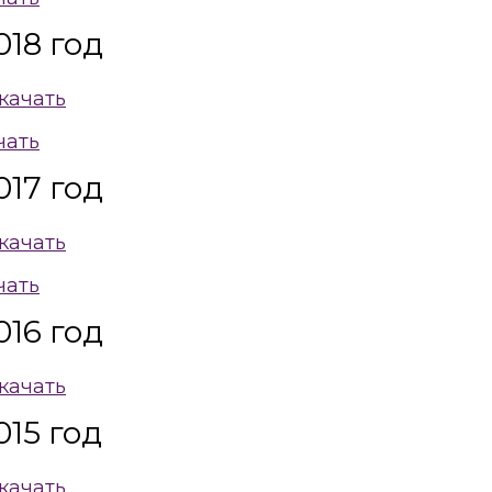
18 год
качать
чать
17 год
качать
чать
16 год
качать
15 год
качать