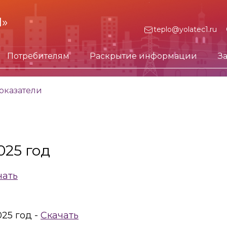
1»
teplo@yolatec1.ru
Потребителям
Раскрытие информации
З
оказатели
025 год
чать
25 год -
Скачать