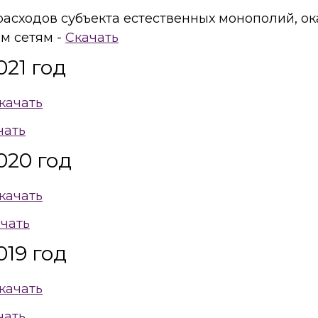
 расходов субъекта естественных монополий, 
м сетям -
Скачать
21 год
качать
чать
020 год
качать
чать
19 год
качать
чать