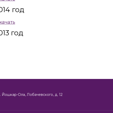
014 год
качать
13 год
г. Йошкар-Ола, Лобачевского, д. 12