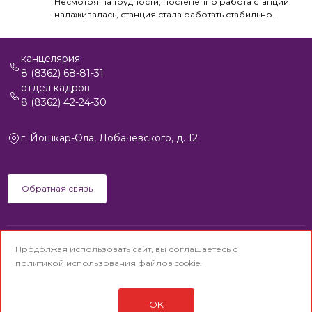
Несмотря на трудности, постепенно работа станции
налаживалась, станция стала работать стабильно.
канцелярия
8 (8362) 68-81-31
отдел кадров
8 (8362) 42-24-30
г. Йошкар-Ола, Лобачевского, д. 12
Обратная связь
Продолжая использовать сайт, вы соглашаетесь с
© АО «Йошкар-Олинская ТЭЦ-1» © 1992-2025
политикой использования
файлов cookie.
(Старая версия сайта)
Политика конфиденциальности
Сделано в
Di-project.Studio
OK