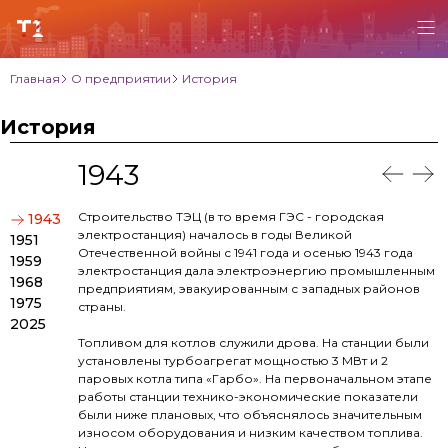
Главная
О предприятии
История
История
1943
Строительство ТЭЦ (в то время ГЭС - городская
1943
электростанция) началось в годы Великой
1951
Отечественной войны с 1941 года и осенью 1943 года
1959
электростанция дала электроэнергию промышленным
1968
предприятиям, эвакуированным с западных районов
1975
страны.
2025
Топливом для котлов служили дрова. На станции были
установлены турбоагрегат мощностью 3 МВт и 2
паровых котла типа «Гарбо». На первоначальном этапе
работы станции технико-эконо­мические показатели
были ниже плановых, что объяснялось значительным
износом оборудования и низким качеством топлива.