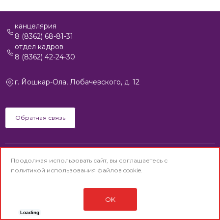
канцелярия
8 (8362) 68-81-31
отдел кадров
8 (8362) 42-24-30
г. Йошкар-Ола, Лобачевского, д. 12
Обратная связь
Продолжая использовать сайт, вы соглашаетесь с
© АО «Йошкар-Олинская ТЭЦ-1» © 1992-2025
политикой использования
файлов cookie.
(Старая версия сайта)
Политика конфиденциальности
Сделано в
Di-project.Studio
OK
Карта сайта
Loading