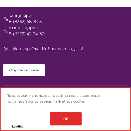
канцелярия
8 (8362) 68-81-31
отдел кадров
8 (8362) 42-24-30
г. Йошкар-Ола, Лобачевского, д. 12
Обратная связь
Продолжая использовать сайт, вы соглашаетесь с
© АО «Йошкар-Олинская ТЭЦ-1» © 1992-2025
политикой использования
файлов cookie.
(Старая версия сайта)
Политика конфиденциальности
Сделано в
Di-project.Studio
OK
Карта сайта
Loading