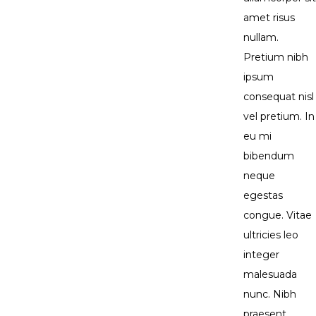
amet risus
nullam.
Pretium nibh
ipsum
consequat nisl
vel pretium. In
eu mi
bibendum
neque
egestas
congue. Vitae
ultricies leo
integer
malesuada
nunc. Nibh
praesent