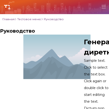
Главная
Тестовое меню
Руководство
Руководство
Генер
дирет
Sample text.
Click to select
the text box.
Click again or
double click to
start editing
the text.
Dictum non