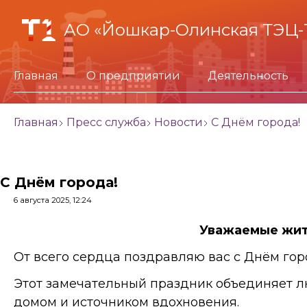
АО «Йошкар-Олинская ТЭЦ-
Главная
О предприятии
Деятельность
Главная
Пресс служба
Новости
С Днём города!
С Днём города!
6 августа 2025, 12:24
Уважаемые жит
От всего сердца поздравляю вас с Днём гор
Этот замечательный праздник объединяет л
домом и источником вдохновения.