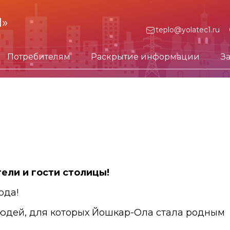
1»
teplo@yolatec1.ru
Потребителям
Раскрытие информации
З
ели и гости столицы!
ода!
юдей, для которых Йошкар-Ола стала родным