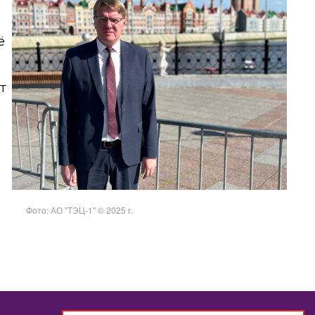
ё
т
Фото: АО "ТЭЦ-1" © 2025 г.