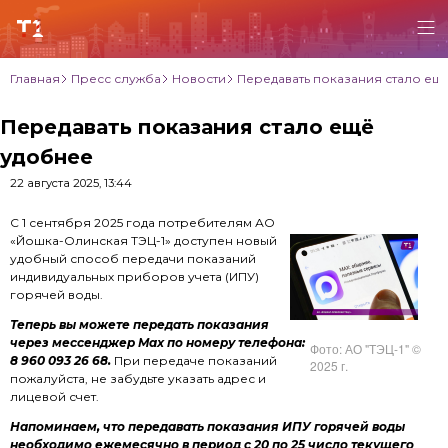
Главная
Пресс служба
Новости
Передавать показания стало ещ
Передавать показания стало ещё
удобнее
22 августа 2025, 13:44
С 1 сентября 2025 года потребителям АО
«Йошка-Олинская ТЭЦ-1» доступен новый
удобный способ передачи показаний
индивидуальных приборов учета (ИПУ)
горячей воды.
Теперь вы можете передать показания
через мессенджер Max по номеру телефона:
Фото: АО "ТЭЦ-1" ©
8 960 093 26 68.
При передаче показаний
2025 г.
пожалуйста, не забудьте указать адрес и
лицевой счет.
Напоминаем, что передавать показания ИПУ горячей воды
необходимо ежемесячно в период с 20 по 25 число текущего