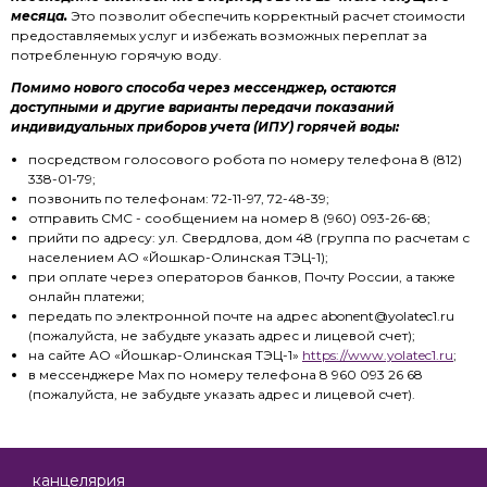
месяца.
Это позволит обеспечить корректный расчет стоимости
предоставляемых услуг и избежать возможных переплат за
потребленную горячую воду.
Помимо нового способа через мессенджер, остаются
доступными и другие варианты передачи показаний
индивидуальных приборов учета (ИПУ) горячей воды:
посредством голосового робота по номеру телефона 8 (812)
338-01-79;
позвонить по телефонам: 72-11-97, 72-48-39;
отправить СМС - сообщением на номер 8 (960) 093-26-68;
прийти по адресу: ул. Свердлова, дом 48 (группа по расчетам с
населением АО «Йошкар-Олинская ТЭЦ-1);
при оплате через операторов банков, Почту России, а также
онлайн платежи;
передать по электронной почте на адрес abonent@yolatec1.ru
(пожалуйста, не забудьте указать адрес и лицевой счет);
на сайте АО «Йошкар-Олинская ТЭЦ-1»
https://www.yolatec1.ru
;
в мессенджере Max по номеру телефона 8 960 093 26 68
(пожалуйста, не забудьте указать адрес и лицевой счет).
канцелярия