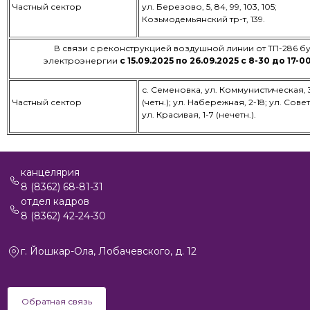
Частный сектор
ул. Березово, 5, 84, 99, 103, 105;
Козьмодемьянский тр-т, 139.
В связи с реконструкцией воздушной линии от ТП-286 б
электроэнергии
с 15.09.2025 по 26.09.2025 с 8-30 до 17-0
с. Семеновка, ул. Коммунистическая, 3
Частный сектор
(четн.); ул. Набережная, 2-18; ул. Совет
ул. Красивая, 1-7 (нечетн.).
канцелярия
8 (8362) 68-81-31
отдел кадров
8 (8362) 42-24-30
г. Йошкар-Ола, Лобачевского, д. 12
Обратная связь