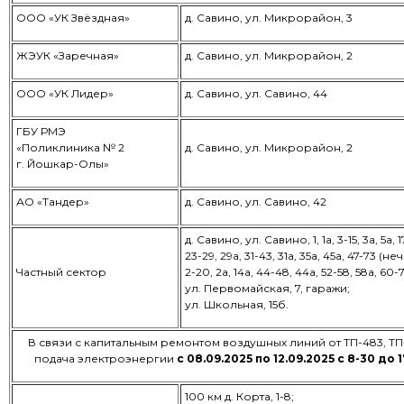
ООО «УК Звёздная»
д. Савино, ул. Микрорайон, 3
ЖЭУК «Заречная»
д. Савино, ул. Микрорайон, 2
ООО «УК Лидер»
д. Савино, ул. Савино, 44
ГБУ РМЭ
«Поликлиника № 2
д. Савино, ул. Микрорайон, 2
г. Йошкар-Олы»
АО «Тандер»
д. Савино, ул. Савино, 42
д. Савино, ул. Савино, 1, 1а, 3-15, 3а, 5а, 1
23-29, 29а, 31-43, 31а, 35а, 45а, 47-73 (неч
Частный сектор
2-20, 2а, 14а, 44-48, 44а, 52-58, 58а, 60-7
ул. Первомайская, 7, гаражи;
ул. Школьная, 15б.
В связи с капитальным ремонтом воздушных линий от ТП-483, ТП
подача электроэнергии
с 08.09.2025 по 12.09.2025 с 8-30 до 
100 км д. Корта, 1-8;